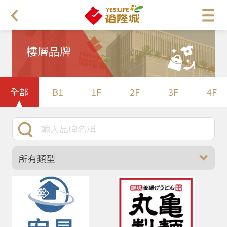
樓層品牌
全部
B1
1F
2F
3F
4F