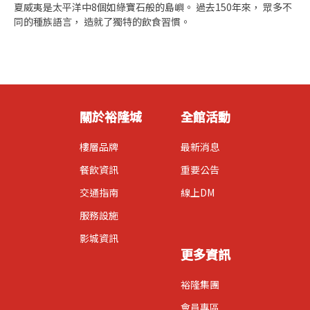
夏威夷是太平洋中8個如綠寶石般的島嶼。 過去150年來， 眾多不
同的種族語言， 造就了獨特的飲食習慣。
關於裕隆城
全館活動
樓層品牌
最新消息
餐飲資訊
重要公告
交通指南
線上DM
服務設施
影城資訊
更多資訊
裕隆集團
會員專區