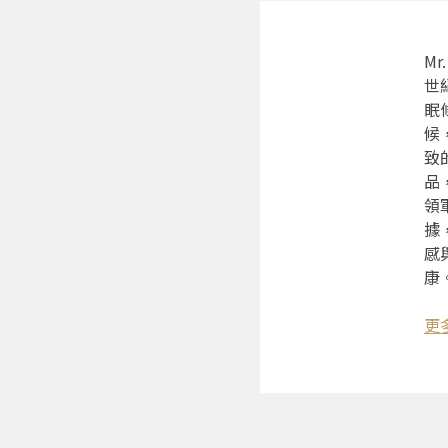
M
世
眠
候
致
品
領
據
感
康
更