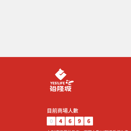
目前商場人數
0
4
6
9
6