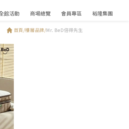
全館活動
商場總覽
會員專區
裕隆集團
首頁/
樓層品牌/
Mr. BeD倍得先生