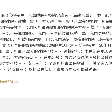
r. BeD倍得先生，台灣睡眠科技的守護者。 深耕台灣五十載，結
紀的睡眠大數據，將「東方人體工學」與「台灣在地氣候」所需
條件完美揉合，為國人打造高效能的睡眠解決方案。 這半世紀的
，只為一張懂你的床，我們不只專研製造床墊工藝，我們更堅持
的性價比，打破精品門檻，因為我們深信，優質的睡眠不該是奢
，實現五星級的好眠體驗成為您的生活日常。 倍得先生：50年數
軍，量身打造台灣人的睡眠科技。 • 數據領航： 半世紀在地大
，專為東方體態設計。 • 在地研發： 專為台灣氣候開發極致透
與防脊科技。 • 安心承諾： 全系列無毒環保材質，守護全家人
。 • 台灣精品： 以極致性價比，實現五星級的優質睡眠。
多品牌資訊