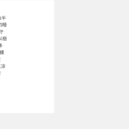
合半
的睡
守
以極
侈
據
數
氣涼
健