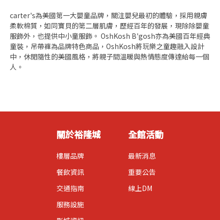
carter's為美國第一大嬰童品牌，關注嬰兒最初的體驗，採用親膚
柔軟棉質，如同寶貝的第二層肌膚，歷經百年的發展，現除除嬰童
服飾外，也提供中小童服飾。 OshKosh B'gosh亦為美國百年經典
童裝，吊帶褲為品牌特色商品，OshKosh將玩樂之童趣融入設計
中，休閒隨性的美國風格，將親子間溫暖與熱情態度傳達給每一個
人。
關於裕隆城
全館活動
樓層品牌
最新消息
餐飲資訊
重要公告
交通指南
線上DM
服務設施