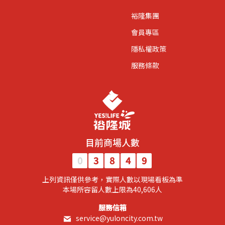
裕隆集團
會員專區
隱私權政策
服務條款
目前商場人數
0
3
8
4
9
上列資訊僅供參考，實際人數以現場看板為準
​本場所容留人數上限為40,606人​
服務信箱
service@yuloncity.com.tw