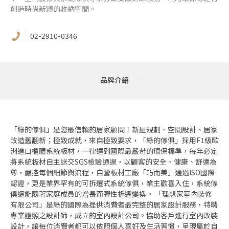
創造時尚新穎的收納空間。
02-2910-0346
品牌介紹
「綠的傢俱」是您最信賴的居家顧問！新屋規劃、空間設計、居家
改造舊翻新；極致成就，來自極致要求，「綠的傢俱」採用F1級歐
洲進口櫃體系統板材，一律達到國際最嚴苛的環保標準，每年必定
將系統板材自主送交SGS檢驗通過，以顧客的安全、健康、舒適為
尊，嚴控每個細節與流程，自營板材工廠「巧而美」通過ISO國際
認證，更是業界罕有的可拆遷式系統傢俱，業主歡喜入住，系統傢
俱還能隨著家庭成員的增長而彈性拆遷變換。 「理想家室內裝修
有限公司」是綠的國際為提供消費者最完整的居家設計服務，特聘
專業證照之設計師，成立的室內設計公司。協助客戶進行室內改裝
設計，讓每位消費者都可以依照個人喜好及生活習慣，呈現屬於自