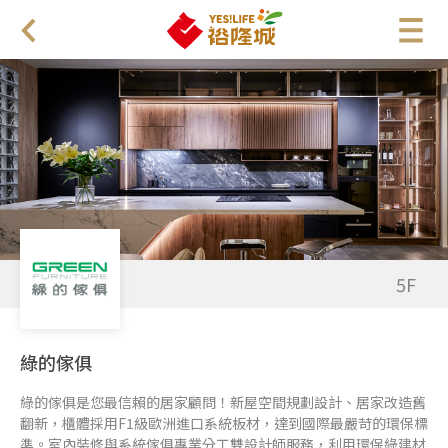
5F
綠的傢俱
綠的傢俱是您最信賴的居家顧問！新屋空間規劃設計、居家改造舊
翻新，櫃體採用F1級歐洲進口系統板材，達到國際最嚴苛的環保標
準。室內裝修與系統傢俱專業分工雙設計師服務，利用環保綠建材