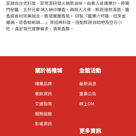
室融合台式料理、家常湯研發火鍋新滋味。由專人桌邊爆炒，將獨
門秘醬、五杯元素淋入鍋中爆香，再倒入大骨、鮮蔬慢熬湯頭，醬
香與食材完美融合，散發層層香氣。 研製『醬爆六杯雞、旺來金
雞鍋、塔香蛤蜊鍋......』等招牌料理，搭配鮮蔬自助吧及豆花小
吃，滿足現代健康需求，清爽香醇。
關於裕隆城
全館活動
樓層品牌
最新消息
餐飲資訊
重要公告
交通指南
線上DM
服務設施
影城資訊
更多資訊