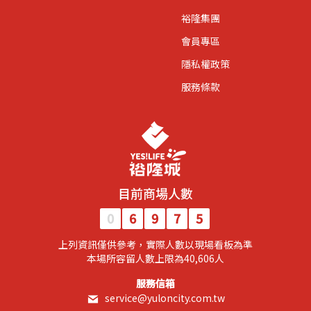
裕隆集團
會員專區
隱私權政策
服務條款
目前商場人數
0
6
9
7
5
上列資訊僅供參考，實際人數以現場看板為準
​本場所容留人數上限為40,606人​
服務信箱
service@yuloncity.com.tw