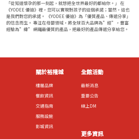
「從知道懷孕的那一刻起，就想把全世界最好的都給你。」 在
《YODEE 優迪》裡，您可以實現對孩子的這個承諾；當然，這也
是我們對您的承諾。 《YODEE 優迪》為「優質產品、傳遞分享」
的信念而生。 專注在母嬰領域，將全球百大品牌為”經”，豐富
經驗為”緯” 網羅最優質的產品，把最好的產品傳遞分享給您。
關於裕隆城
全館活動
樓層品牌
最新消息
餐飲資訊
重要公告
交通指南
線上DM
服務設施
影城資訊
更多資訊