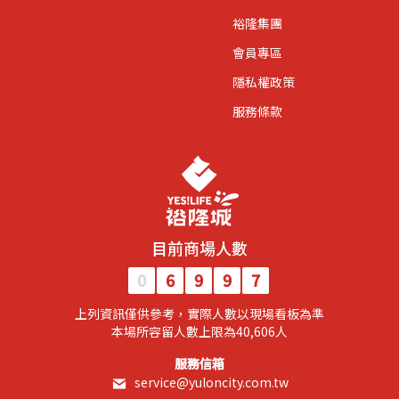
裕隆集團
會員專區
隱私權政策
服務條款
目前商場人數
0
6
9
9
7
上列資訊僅供參考，實際人數以現場看板為準
​本場所容留人數上限為40,606人​
服務信箱
service@yuloncity.com.tw