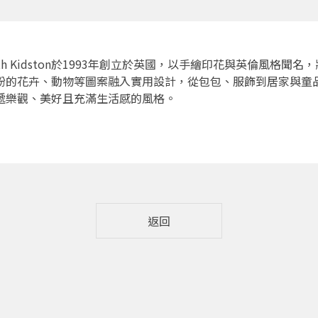
ath Kidston於1993年創立於英國，以手繪印花與英倫風格聞名，
紛的花卉、動物等圖案融入實用設計，從包包、服飾到居家與童
遞樂觀、美好且充滿生活感的風格。
返回