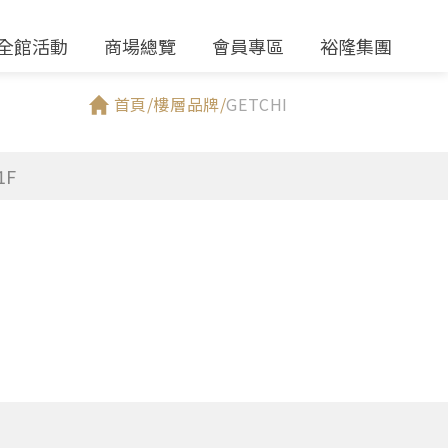
全館活動
商場總覽
會員專區
裕隆集團
首頁/
樓層品牌/
GETCHI
1F