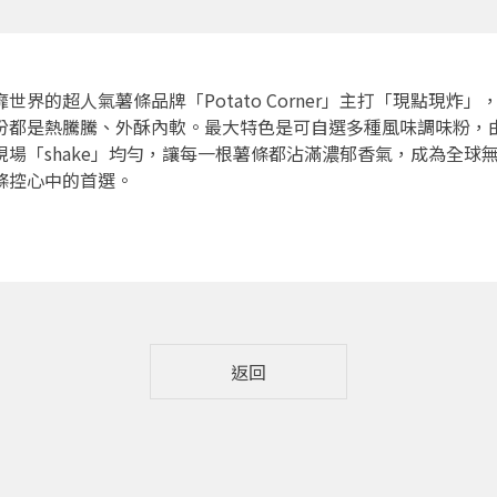
靡世界的超人氣薯條品牌「Potato Corner」主打「現點現炸」
份都是熱騰騰、外酥內軟。最大特色是可自選多種風味調味粉，
現場「shake」均勻，讓每一根薯條都沾滿濃郁香氣，成為全球
條控心中的首選。
返回