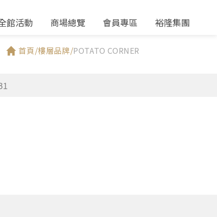
全館活動
商場總覽
會員專區
裕隆集團
首頁/
樓層品牌/
POTATO CORNER
B1