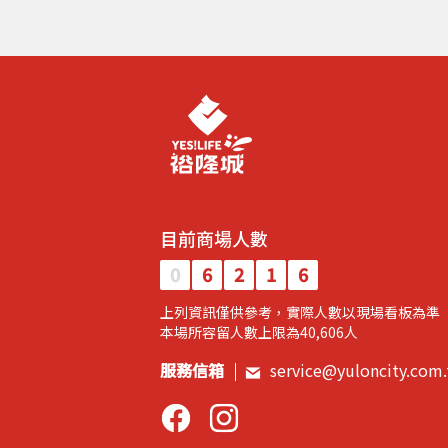
目前商場人數
0
6
2
1
6
上列資訊僅供參考，實際人數以現場看板為準
​本場所容留人數上限為40,606人​
服務信箱
service@yuloncity.com