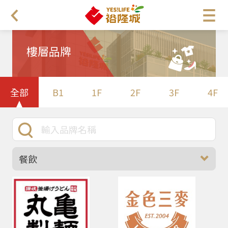
樓層品牌
全部
B1
1F
2F
3F
4F