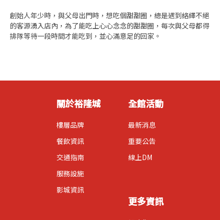
創始人年少時，與父母出門時，想吃個甜甜圈，總是遇到絡繹不絕
的客源湧入店內，為了能吃上心心念念的甜甜圈，每次與父母都得
排隊等待一段時間才能吃到，並心滿意足的回家。
關於裕隆城
全館活動
樓層品牌
最新消息
餐飲資訊
重要公告
交通指南
線上DM
服務設施
影城資訊
更多資訊