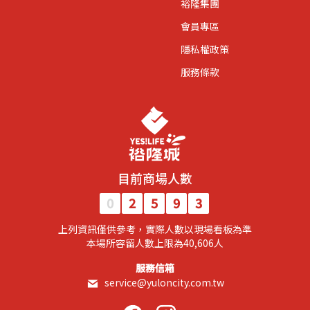
裕隆集團
會員專區
隱私權政策
服務條款
目前商場人數
0
2
5
9
3
上列資訊僅供參考，實際人數以現場看板為準
​本場所容留人數上限為40,606人​
服務信箱
service@yuloncity.com.tw