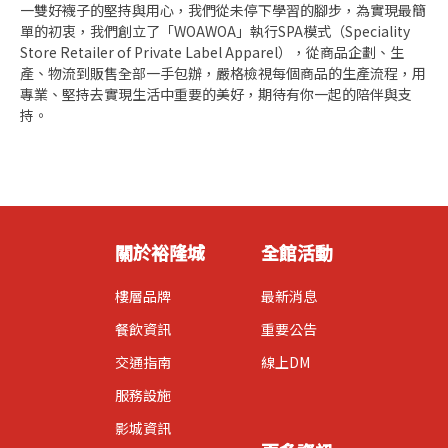
一雙好襪子的堅持與用心，我們從未停下學習的腳步，為實現最簡
單的初衷，我們創立了「WOAWOA」執行SPA模式（Speciality
Store Retailer of Private Label Apparel），從商品企劃、生
產、物流到販售全部一手包辦，嚴格檢視每個商品的生產流程，用
專業、堅持去實現生活中重要的美好，期待有你一起的陪伴與支
持。
關於裕隆城
全館活動
樓層品牌
最新消息
餐飲資訊
重要公告
交通指南
線上DM
服務設施
影城資訊